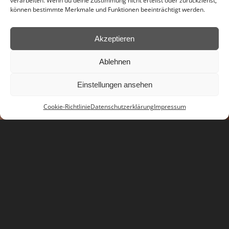
verarbeiten. Wenn du deine Zustimmung nicht erteilst oder zurückziehst,
können bestimmte Merkmale und Funktionen beeinträchtigt werden.
Akzeptieren
Ablehnen
Einstellungen ansehen
Cookie-Richtlinie
Datenschutzerklärung
Impressum
Jetzt Kontakt aufnehmen