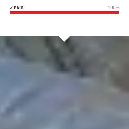
100
%
FAIR