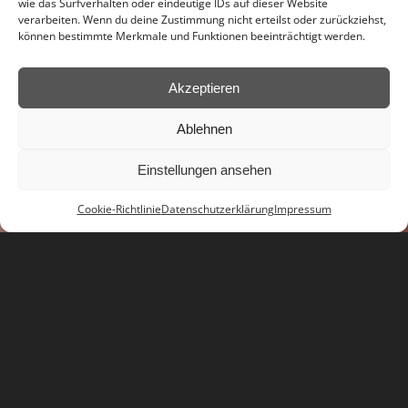
wie das Surfverhalten oder eindeutige IDs auf dieser Website
verarbeiten. Wenn du deine Zustimmung nicht erteilst oder zurückziehst,
können bestimmte Merkmale und Funktionen beeinträchtigt werden.
Akzeptieren
Ablehnen
Einstellungen ansehen
Cookie-Richtlinie
Datenschutzerklärung
Impressum